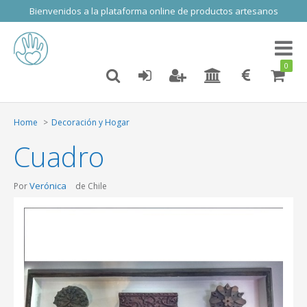
Bienvenidos a la plataforma online de productos artesanos
Toggl
naviga
0
Home
Decoración y Hogar
Cuadro
Verónica
Por
de Chile