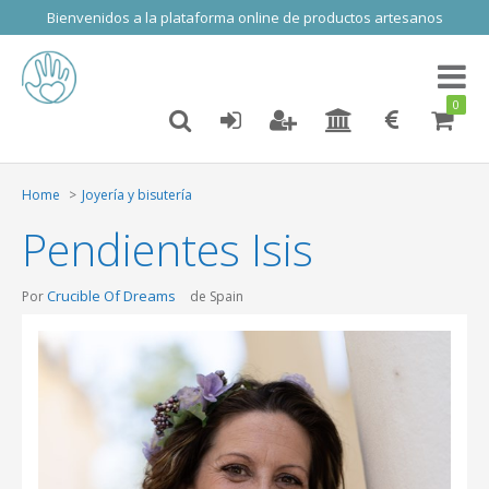
Bienvenidos a la plataforma online de productos artesanos
Toggl
naviga
0
Home
Joyería y bisutería
Pendientes Isis
Crucible Of Dreams
Por
de Spain