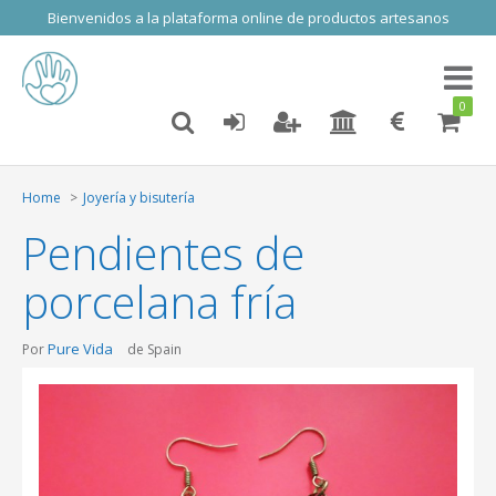
Bienvenidos a la plataforma online de productos artesanos
Toggl
naviga
0
Home
Joyería y bisutería
Pendientes de
porcelana fría
Pure Vida
Por
de Spain