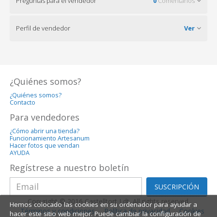
Preguntas para el vendedor
0
Comentarios
Perfil de vendedor
Ver
¿Quiénes somos?
¿Quiénes somos?
Contacto
Para vendedores
¿Cómo abrir una tienda?
Funcionamiento Artesanum
Hacer fotos que vendan
AYUDA
Regístrese a nuestro boletín
SUSCRIPCIÓN
Copyright © 2016 Castelltort Ldt. All rights reserved.
Hemos colocado las cookies en su ordenador para ayudar a
Términos y condiciones
Política de privacidad
Cookies
hacer este sitio web mejor. Puede cambiar la configuración de