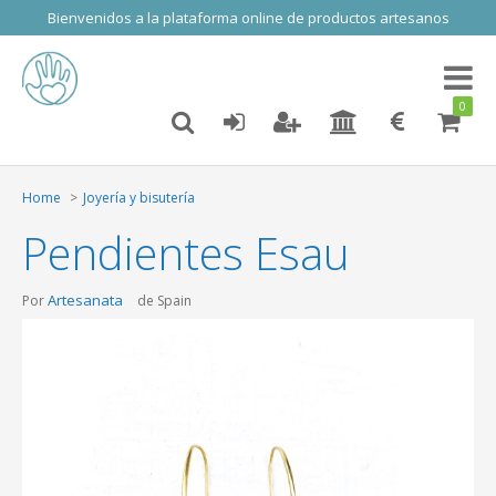
Bienvenidos a la plataforma online de productos artesanos
Toggl
naviga
0
Home
Joyería y bisutería
Pendientes Esau
Artesanata
Por
de Spain