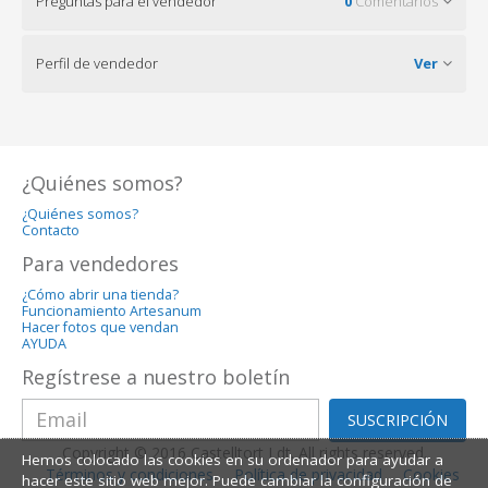
Preguntas para el vendedor
0
Comentarios
Perfil de vendedor
Ver
¿Quiénes somos?
¿Quiénes somos?
Contacto
Para vendedores
¿Cómo abrir una tienda?
Funcionamiento Artesanum
Hacer fotos que vendan
AYUDA
Regístrese a nuestro boletín
SUSCRIPCIÓN
Copyright © 2016 Castelltort Ldt. All rights reserved.
Hemos colocado las cookies en su ordenador para ayudar a
Términos y condiciones
Política de privacidad
Cookies
hacer este sitio web mejor. Puede cambiar la configuración de