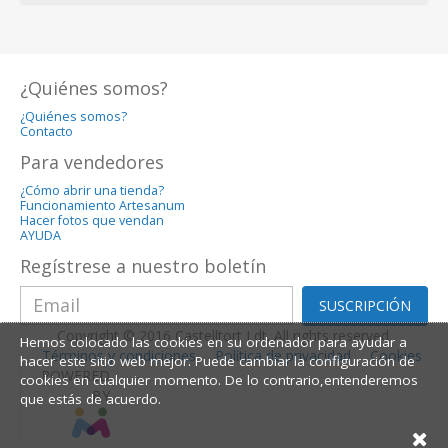
¿Quiénes somos?
¿Quiénes somos?
Contacto
Para vendedores
¿Cómo abrir una tienda?
Funcionamiento Artesanum
Hacer fotos que vendan
AYUDA
Regístrese a nuestro boletín
SUSCRIPCIÓN
Copyright © 2016 Castelltort Ldt. All rights reserved.
Hemos colocado las cookies en su ordenador para ayudar a
Términos y condiciones
Política de privacidad
Cookies
hacer este sitio web mejor. Puede cambiar la configuración de
POWERED
cookies en cualquier momento. De lo contrario,entenderemos
BY
que estás de acuerdo.