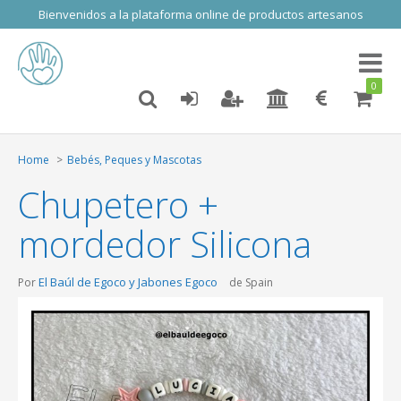
Bienvenidos a la plataforma online de productos artesanos
Toggl
naviga
0
Home
Bebés, Peques y Mascotas
Chupetero +
mordedor Silicona
El Baúl de Egoco y Jabones Egoco
Por
de Spain