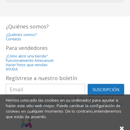
¿Quiénes somos?
¿Quiénes somos?
Contacto
Para vendedores
¿Cómo abrir una tienda?
Funcionamiento Artesanum
Hacer fotos que vendan
AYUDA
Regístrese a nuestro boletín
SUSCRIPCIÓN
Copyright © 2016 Castelltort Ldt. All rights reserved.
Hemos colocado las cookies en su ordenador para ayudar a
Términos y condiciones
Política de privacidad
Cookies
hacer este sitio web mejor. Puede cambiar la configuración de
POWERED
cookies en cualquier momento. De lo contrario,entenderemos
BY
que estás de acuerdo.