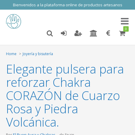
Bienvenidos a la plataforma online de productos artesanos
Toggl
naviga
0
Home
Joyería y bisutería
Elegante pulsera para
reforzar Chakra
CORAZÓN de Cuarzo
Rosa y Piedra
Volcánica.
El Buen Aura y Chakras
Por
de Spain