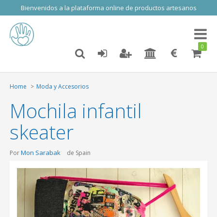
Bienvenidos a la plataforma online de productos artesanos
Toggl
naviga
0
Home
Moda y Accesorios
Mochila infantil
skeater
Mon Sarabak
Por
de Spain