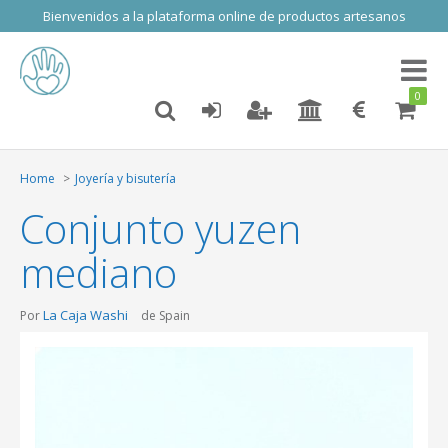
Bienvenidos a la plataforma online de productos artesanos
Toggl
naviga
0
Home
Joyería y bisutería
Conjunto yuzen
mediano
La Caja Washi
Por
de Spain