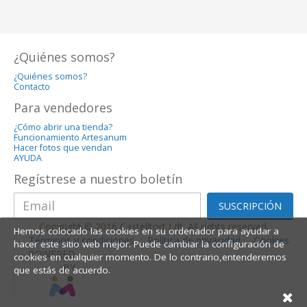
¿Quiénes somos?
¿Quiénes somos?
Contacto
Para vendedores
¿Cómo abrir una tienda?
Funcionamiento Artesanum
Hacer fotos que vendan
AYUDA
Regístrese a nuestro boletín
SUSCRIPCIÓN
Copyright © 2016 Castelltort Ldt. All rights reserved.
Hemos colocado las cookies en su ordenador para ayudar a
Términos y condiciones
Política de privacidad
Cookies
hacer este sitio web mejor. Puede cambiar la configuración de
POWERED
cookies en cualquier momento. De lo contrario,entenderemos
BY
que estás de acuerdo.