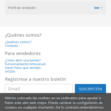
Perfil de vendedor
Ver
¿Quiénes somos?
¿Quiénes somos?
Contacto
Para vendedores
¿Cómo abrir una tienda?
Funcionamiento Artesanum
Hacer fotos que vendan
AYUDA
Regístrese a nuestro boletín
SUSCRIPCIÓN
Copyright © 2016 Castelltort Ldt. All rights reserved.
Hemos colocado las cookies en su ordenador para ayudar a
Términos y condiciones
Política de privacidad
Cookies
hacer este sitio web mejor. Puede cambiar la configuración de
POWERED
cookies en cualquier momento. De lo contrario,entenderemos