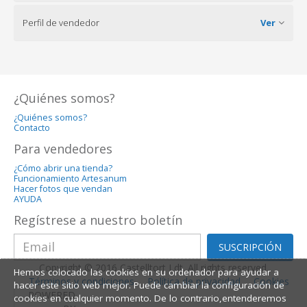
Perfil de vendedor
Ver
¿Quiénes somos?
¿Quiénes somos?
Contacto
Para vendedores
¿Cómo abrir una tienda?
Funcionamiento Artesanum
Hacer fotos que vendan
AYUDA
Regístrese a nuestro boletín
SUSCRIPCIÓN
Copyright © 2016 Castelltort Ldt. All rights reserved.
Hemos colocado las cookies en su ordenador para ayudar a
Términos y condiciones
Política de privacidad
Cookies
hacer este sitio web mejor. Puede cambiar la configuración de
POWERED
cookies en cualquier momento. De lo contrario,entenderemos