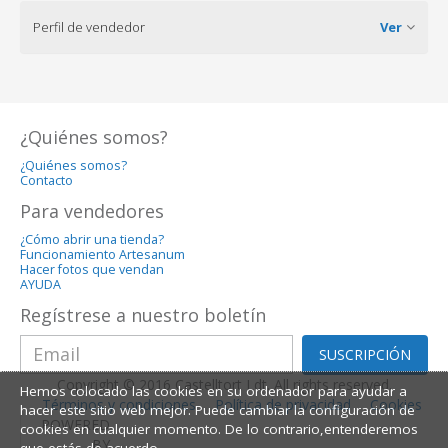
Perfil de vendedor
Ver
¿Quiénes somos?
¿Quiénes somos?
Contacto
Para vendedores
¿Cómo abrir una tienda?
Funcionamiento Artesanum
Hacer fotos que vendan
AYUDA
Regístrese a nuestro boletín
SUSCRIPCIÓN
Copyright © 2016 Castelltort Ldt. All rights reserved.
Hemos colocado las cookies en su ordenador para ayudar a
Términos y condiciones
Política de privacidad
Cookies
hacer este sitio web mejor. Puede cambiar la configuración de
POWERED
cookies en cualquier momento. De lo contrario,entenderemos
BY