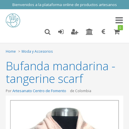
Bienvenidos a la plataforma online de productos artesanos
Toggl
naviga
0
Home
Moda y Accesorios
Bufanda mandarina -
tangerine scarf
Artesanato Centro de Fomento
Por
de Colombia