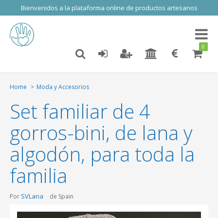
Bienvenidos a la plataforma online de productos artesanos
Toggl
naviga
0
Home
Moda y Accesorios
Set familiar de 4
gorros-bini, de lana y
algodón, para toda la
familia
SVLana
Por
de Spain