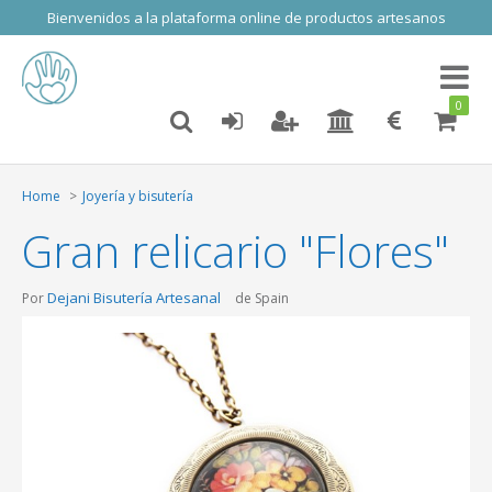
Bienvenidos a la plataforma online de productos artesanos
Toggl
naviga
0
Home
Joyería y bisutería
Gran relicario "Flores"
Dejani Bisutería Artesanal
Por
de Spain