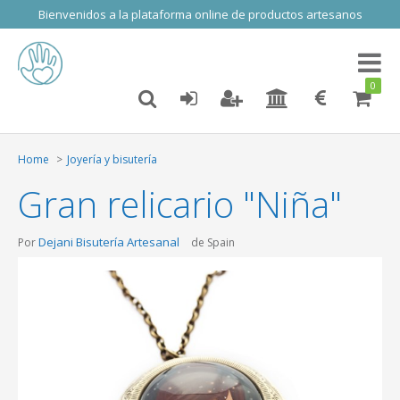
Bienvenidos a la plataforma online de productos artesanos
Toggl
naviga
0
Home
Joyería y bisutería
Gran relicario "Niña"
Dejani Bisutería Artesanal
Por
de Spain