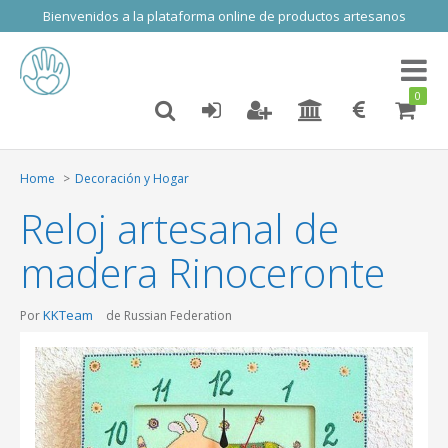
Bienvenidos a la plataforma online de productos artesanos
Toggl
naviga
0
Home
Decoración y Hogar
Reloj artesanal de
madera Rinoceronte
KKTeam
Por
de Russian Federation