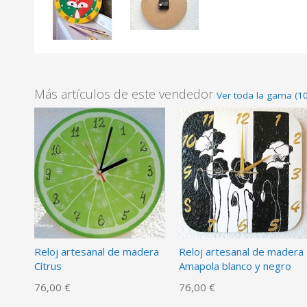
Más artículos de este vendedor
Ver toda la gama (1
Reloj artesanal de madera
Reloj artesanal de madera
Cítrus
Amapola blanco y negro
76,00 €
76,00 €