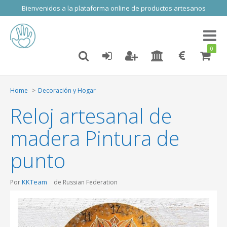
Bienvenidos a la plataforma online de productos artesanos
Toggl
naviga
0
Home
Decoración y Hogar
Reloj artesanal de
madera Pintura de
punto
KKTeam
Por
de Russian Federation