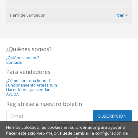
Perfil de vendedor
Ver
¿Quiénes somos?
¿Quiénes somos?
Contacto
Para vendedores
¿Cómo abrir una tienda?
Funcionamiento Artesanum
Hacer fotos que vendan
AYUDA
Regístrese a nuestro boletín
SUSCRIPCIÓN
Copyright © 2016 Castelltort Ldt. All rights reserved.
Hemos colocado las cookies en su ordenador para ayudar a
Términos y condiciones
Política de privacidad
Cookies
hacer este sitio web mejor. Puede cambiar la configuración de
POWERED