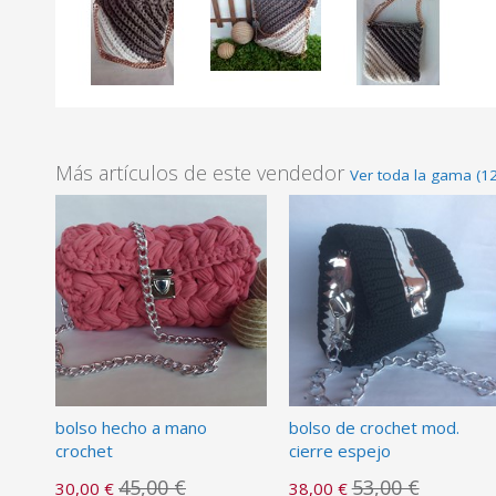
Más artículos de este vendedor
Ver toda la gama (12
bolso hecho a mano
bolso de crochet mod.
crochet
cierre espejo
45,00 €
53,00 €
30,00 €
38,00 €