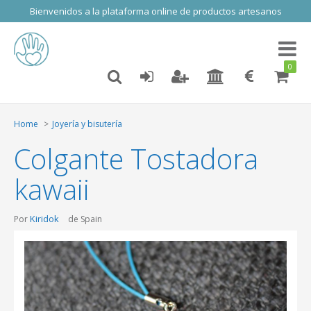
Bienvenidos a la plataforma online de productos artesanos
Toggl
naviga
0
Home
Joyería y bisutería
Colgante Tostadora
kawaii
Kiridok
Por
de Spain