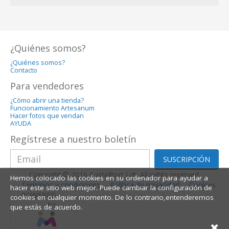
¿Quiénes somos?
¿Quiénes somos?
Contacto
Para vendedores
¿Cómo abrir una tienda?
Funcionamiento Artesanum
Hacer fotos que vendan
AYUDA
Regístrese a nuestro boletín
SUSCRIPCIÓN
Copyright © 2016 Castelltort Ldt. All rights reserved.
Hemos colocado las cookies en su ordenador para ayudar a
Términos y condiciones
Política de privacidad
Cookies
hacer este sitio web mejor. Puede cambiar la configuración de
POWERED
cookies en cualquier momento. De lo contrario,entenderemos
BY
que estás de acuerdo.