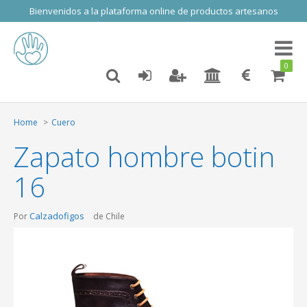
Bienvenidos a la plataforma online de productos artesanos
Toggl
naviga
0
Home
Cuero
Zapato hombre botin
16
Calzadofigos
Por
de Chile