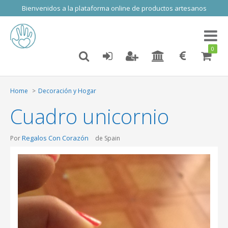
Bienvenidos a la plataforma online de productos artesanos
Toggl
naviga
0
Home
Decoración y Hogar
Cuadro unicornio
Regalos Con Corazón
Por
de Spain