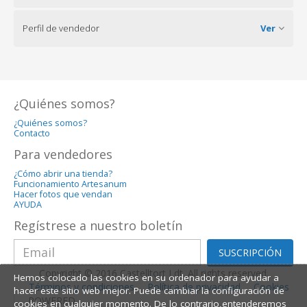
Perfil de vendedor
Ver
¿Quiénes somos?
¿Quiénes somos?
Contacto
Para vendedores
¿Cómo abrir una tienda?
Funcionamiento Artesanum
Hacer fotos que vendan
AYUDA
Regístrese a nuestro boletín
SUSCRIPCIÓN
Copyright © 2016 Castelltort Ldt. All rights reserved.
Hemos colocado las cookies en su ordenador para ayudar a
Términos y condiciones
Política de privacidad
Cookies
hacer este sitio web mejor. Puede cambiar la configuración de
POWERED
cookies en cualquier momento. De lo contrario,entenderemos