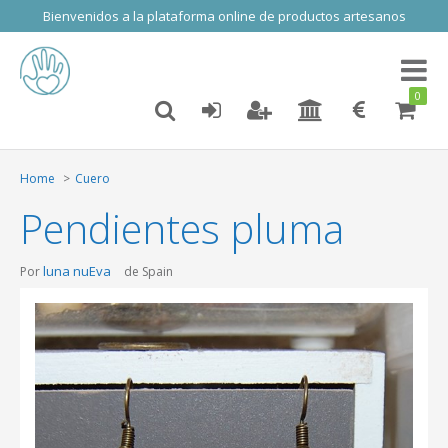
Bienvenidos a la plataforma online de productos artesanos
Toggl
naviga
0
Home
Cuero
Pendientes pluma
luna nuEva
Por
de Spain