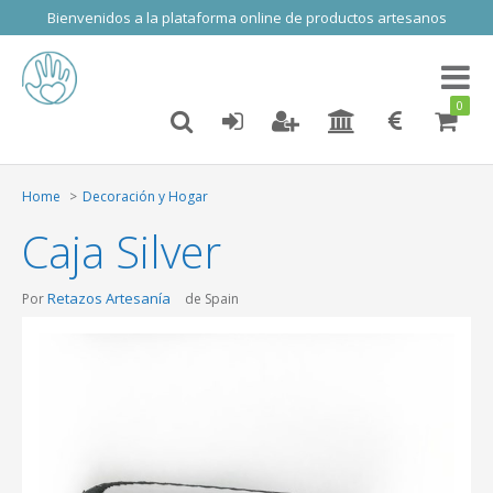
Bienvenidos a la plataforma online de productos artesanos
Toggl
naviga
0
Home
Decoración y Hogar
Caja Silver
Retazos Artesanía
Por
de Spain