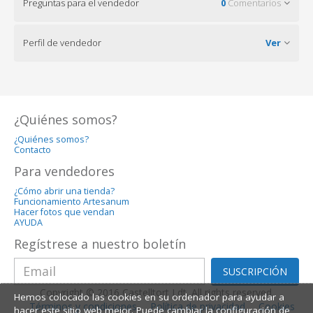
Preguntas para el vendedor
0
Comentarios
Perfil de vendedor
Ver
¿Quiénes somos?
¿Quiénes somos?
Contacto
Para vendedores
¿Cómo abrir una tienda?
Funcionamiento Artesanum
Hacer fotos que vendan
AYUDA
Regístrese a nuestro boletín
SUSCRIPCIÓN
Copyright © 2016 Castelltort Ldt. All rights reserved.
Hemos colocado las cookies en su ordenador para ayudar a
Términos y condiciones
Política de privacidad
Cookies
hacer este sitio web mejor. Puede cambiar la configuración de