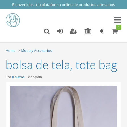
Bienvenidos a la plataforma online de productos artesanos
Toggl
naviga
0
Home
Moda y Accesorios
bolsa de tela, tote bag
Ka-ese
Por
de Spain