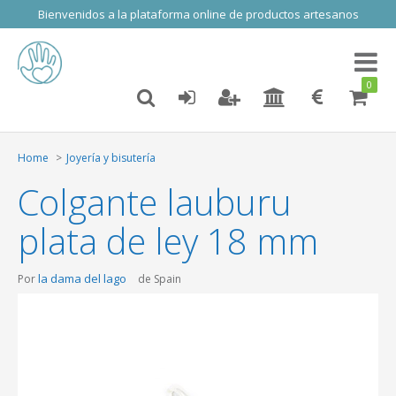
Bienvenidos a la plataforma online de productos artesanos
Toggl
naviga
0
Home
Joyería y bisutería
Colgante lauburu
plata de ley 18 mm
la dama del lago
Por
de Spain