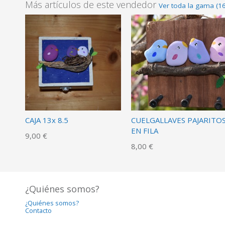
Más artículos de este vendedor
Ver toda la gama (1
CAJA 13x 8.5
CUELGALLAVES PAJARITO
EN FILA
9,00 €
8,00 €
¿Quiénes somos?
¿Quiénes somos?
Contacto