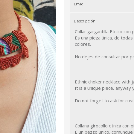
Envío
Descripción
Collar gargantilla Etnico con 
Es una pieza única, de todas
colores.
No dejes de consultar por pe
---------------------------------
---------------------------------
Ethnic choker necklace with 
It is a unique piece, anyway 
Do not forget to ask for cus
---------------------------------
---------------------------------
Collana girocollo etnica con p
È un pezzo unico, comunque si