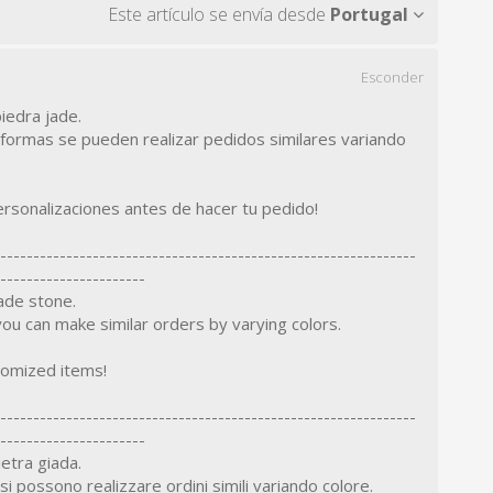
Este artículo se envía desde
Portugal
Esconder
piedra jade.
 formas se pueden realizar pedidos similares variando
rsonalizaciones antes de hacer tu pedido!
---------------------------------------------------------------
----------------------
jade stone.
you can make similar orders by varying colors.
tomized items!
---------------------------------------------------------------
----------------------
ietra giada.
 possono realizzare ordini simili variando colore.