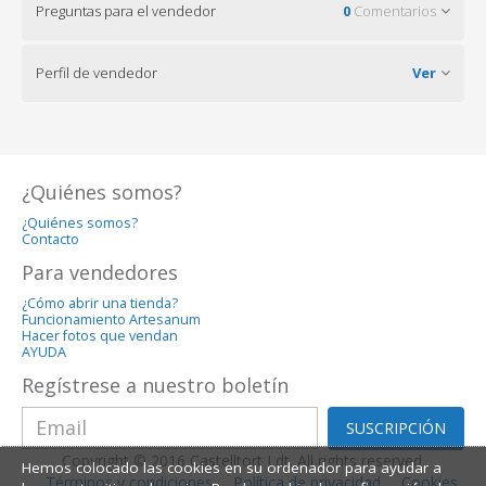
Preguntas para el vendedor
0
Comentarios
Perfil de vendedor
Ver
¿Quiénes somos?
¿Quiénes somos?
Contacto
Para vendedores
¿Cómo abrir una tienda?
Funcionamiento Artesanum
Hacer fotos que vendan
AYUDA
Regístrese a nuestro boletín
SUSCRIPCIÓN
Copyright © 2016 Castelltort Ldt. All rights reserved.
Hemos colocado las cookies en su ordenador para ayudar a
Términos y condiciones
Política de privacidad
Cookies