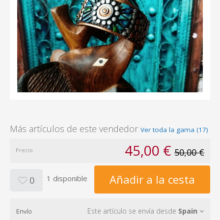
Más artículos de este vendedor
Ver toda la gama (17)
45,00 €
Precio
50,00 €
Añadir a la cesta
1 disponible
0
Este artículo se envía desde
Spain
Envío