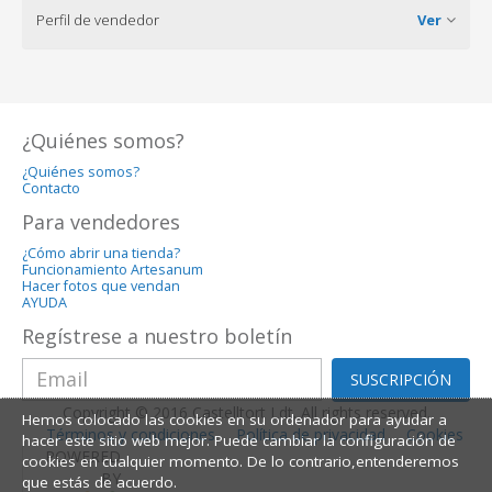
Perfil de vendedor
Ver
¿Quiénes somos?
¿Quiénes somos?
Contacto
Para vendedores
¿Cómo abrir una tienda?
Funcionamiento Artesanum
Hacer fotos que vendan
AYUDA
Regístrese a nuestro boletín
SUSCRIPCIÓN
Copyright © 2016 Castelltort Ldt. All rights reserved.
Hemos colocado las cookies en su ordenador para ayudar a
Términos y condiciones
Política de privacidad
Cookies
hacer este sitio web mejor. Puede cambiar la configuración de
POWERED
cookies en cualquier momento. De lo contrario,entenderemos
BY
que estás de acuerdo.