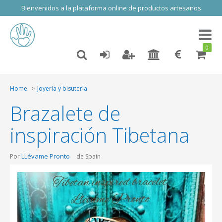
Bienvenidos a la plataforma online de productos artesanos
Toggl
naviga
0
Home
Joyería y bisutería
Brazalete de
inspiración Tibetana
LLévame Pronto
Por
de Spain