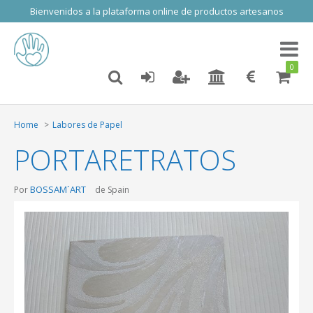
Bienvenidos a la plataforma online de productos artesanos
Toggl
naviga
0
Home
Labores de Papel
PORTARETRATOS
BOSSAM´ART
Por
de Spain