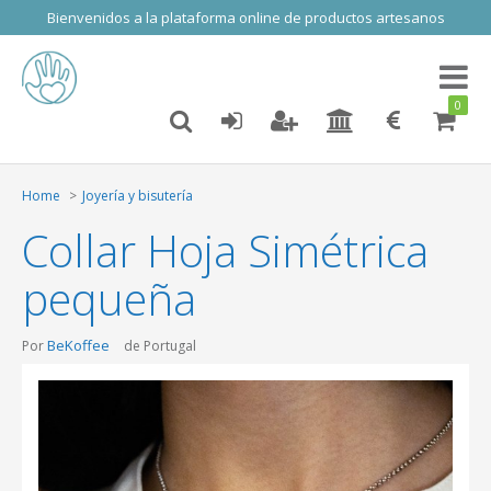
Bienvenidos a la plataforma online de productos artesanos
Toggl
naviga
0
Home
Joyería y bisutería
Collar Hoja Simétrica
pequeña
BeKoffee
Por
de Portugal