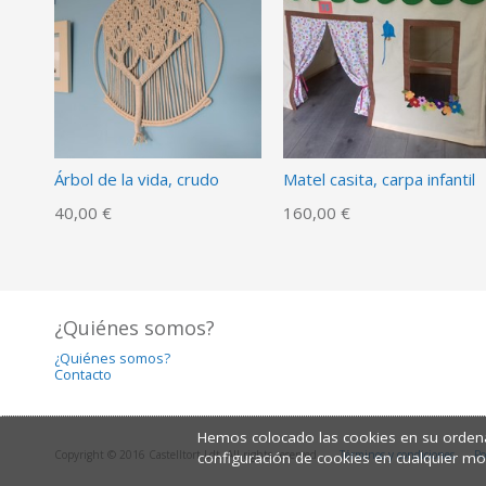
Árbol de la vida, crudo
Matel casita, carpa infantil
40,00 €
160,00 €
¿Quiénes somos?
¿Quiénes somos?
Contacto
Hemos colocado las cookies en su ordena
Copyright © 2016 Castelltort Ldt. All rights reserved.
Términos y condiciones
Po
configuración de cookies en cualquier m