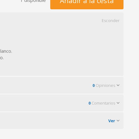
Añadir a la cesta
Esconder
lanco.
o.
0
Opiniones
0
Comentarios
Ver