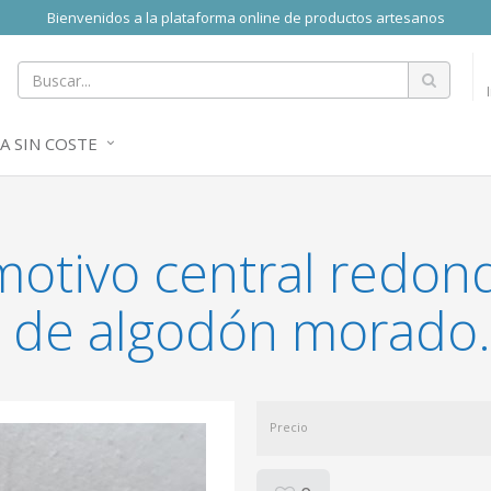
Bienvenidos a la plataforma online de productos artesanos
A SIN COSTE
 motivo central redo
ra de algodón morado.
Precio