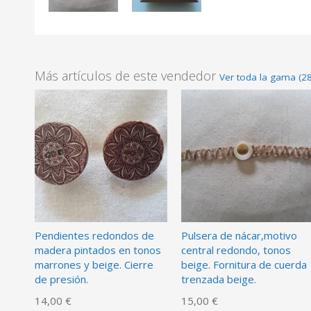
Más artículos de este vendedor
Ver toda la gama (28
Pendientes redondos de
Pulsera de nácar,motivo
madera pintados en tonos
central redondo, tonos
marrones y beige. Cierre
beige. Fornitura de cuerda
de presión.
trenzada beige.
14,00 €
15,00 €