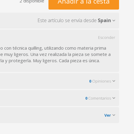
Añadir a la cesta
2 disponible
Este artículo se envía desde
Spain
Esconder
 con técnica quilling, utilizando como materia prima
ace muy ligeros. Una vez realizada la pieza se somete a
a y protegerla. Muy ligeros. Cada pieza es única.
0
Opiniones
0
Comentarios
Ver