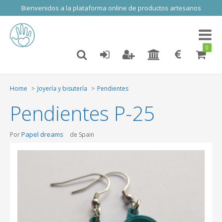
Bienvenidos a la plataforma online de productos artesanos
Toggl
naviga
0
Home
Joyería y bisutería
Pendientes
Pendientes P-25
Papel dreams
Por
de Spain