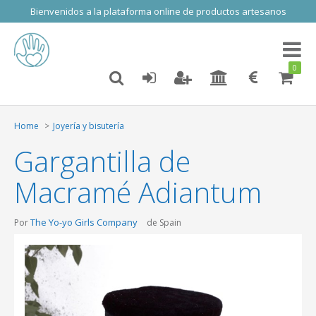
Bienvenidos a la plataforma online de productos artesanos
Toggl
naviga
0
Home
Joyería y bisutería
Gargantilla de
Macramé Adiantum
The Yo-yo Girls Company
Por
de Spain