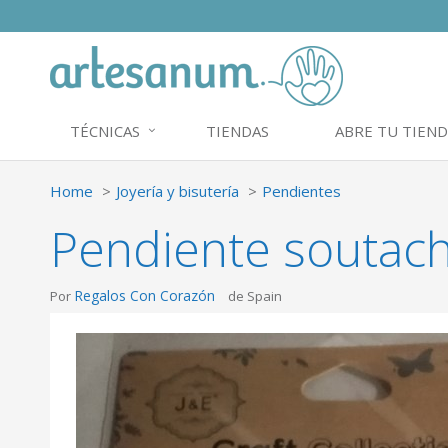
TÉCNICAS
TIENDAS
ABRE TU TIEND
Home
Joyería y bisutería
Pendientes
Pendiente soutac
Regalos Con Corazón
Por
de Spain