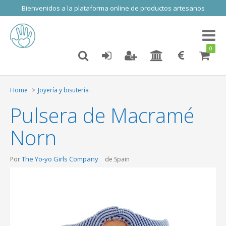
Bienvenidos a la plataforma online de productos artesanos
Toggl
naviga
0
Home
Joyería y bisutería
Pulsera de Macramé
Norn
The Yo-yo Girls Company
Por
de Spain