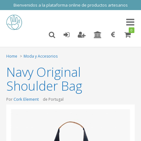
Bienvenidos a la plataforma online de productos artesanos
Toggl
naviga
0
Home
Moda y Accesorios
Navy Original
Shoulder Bag
Cork Element
Por
de Portugal