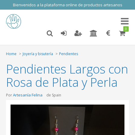
Bienvenidos a la plataforma online de productos artesanos
Toggl
naviga
0
Home
Joyería y bisutería
Pendientes
Pendientes Largos con
Rosa de Plata y Perla
Artesanía Felina
Por
de Spain