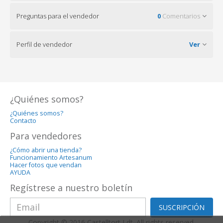
Preguntas para el vendedor
0
Comentarios
Perfil de vendedor
Ver
¿Quiénes somos?
¿Quiénes somos?
Contacto
Para vendedores
¿Cómo abrir una tienda?
Funcionamiento Artesanum
Hacer fotos que vendan
AYUDA
Regístrese a nuestro boletín
SUSCRIPCIÓN
Copyright © 2016 Castelltort Ldt. All rights reserved.