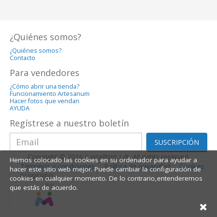
¿Quiénes somos?
¿Quiénes somos?
Contacto
Para vendedores
¿Cómo abrir una tienda?
Funcionamiento Artesanum
Hacer fotos que vendan
AYUDA
Regístrese a nuestro boletín
SUSCRIPCIÓN
Copyright © 2016 Castelltort Ldt. All rights reserved.
Hemos colocado las cookies en su ordenador para ayudar a
Términos y condiciones
Política de privacidad
Cookies
hacer este sitio web mejor. Puede cambiar la configuración de
POWERED
cookies en cualquier momento. De lo contrario,entenderemos
BY
que estás de acuerdo.