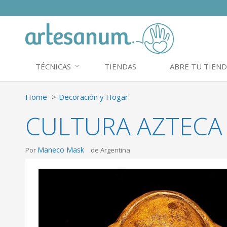
TÉCNICAS
TIENDAS
ABRE TU TIEND
Home
Decoración y Hogar
CULTURA AZTECA 
Maneco Mask
Por
de Argentina