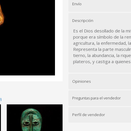
Envío
Descripción
Es el Dios desollado de la mi
porque era símbolo de la reno
agricultura, la enfermedad, l
Representa la parte masculina 
tierno, la abundancia, la riqu
plateros, y castiga a quienes
Opiniones
Preguntas para el vendedor
)
Perfil de vendedor