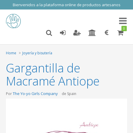
Bienvenidos a la plataforma online de productos artesanos
Toggl
naviga
0
Home
Joyería y bisutería
Gargantilla de
Macramé Antiope
The Yo-yo Girls Company
Por
de Spain