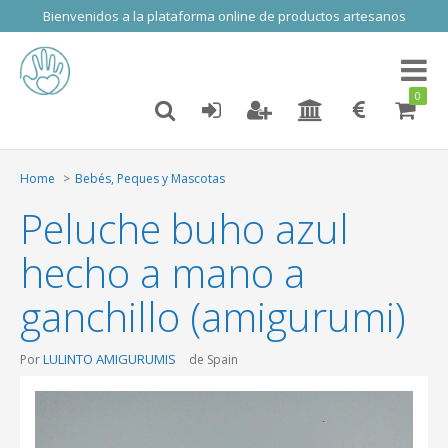
Bienvenidos a la plataforma online de productos artesanos
Toggl
naviga
0
Home
Bebés, Peques y Mascotas
Peluche buho azul
hecho a mano a
ganchillo (amigurumi)
LULINTO AMIGURUMIS
Por
de Spain